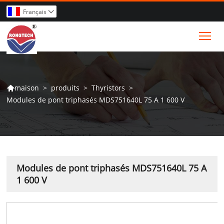
Français

Tog
>
produits
>
Thyristors
>
maison

Modules de pont triphasés MDS751640L 75 A 1 600 V
Modules de pont triphasés MDS751640L 75 A
1 600 V