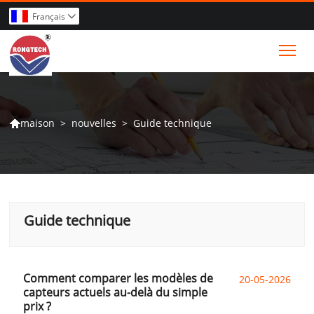
Français

Tog
>
nouvelles
>
Guide technique
maison

Guide technique
Comment comparer les modèles de
20-05-2026
capteurs actuels au-delà du simple
prix ?