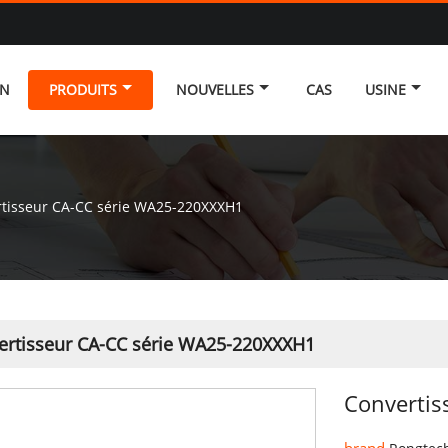
ON
PRODUITS
NOUVELLES
CAS
USINE
tisseur CA-CC série WA25-220XXXH1
ertisseur CA-CC série WA25-220XXXH1
Converti
brand