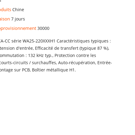
h
oduits
Chine
raison
7 jours
approvisionnement
30000
CA-CC série WA25-220XXXH1 Caractéristiques typiques :
tension d'entrée, Efficacité de transfert (typique 87 %),
mmutation : 132 kHz typ., Protection contre les
 courts-circuits / surchauffes, Auto-récupération, Entrée-
Montage sur PCB, Boîtier métallique H1.