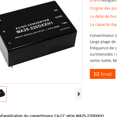
Rongtec
Origine des pr
Le délai de liv
La capacité d
Convertisseur 
Large plage de 
Fréquence de co
surintensités /
sortie isolée, 

Email
d'application du convertisseur CA-CC série WA25-220XXXH1