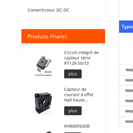
Convertisseur DC-DC
Produits Phares
Circuit intégré de
capteur série
RT128-50/33
plus
Capteur de
courant à effet
Hall haute
précision
RTLT2000SH en
plus
mode boucle
fermée
RHR80F60DB