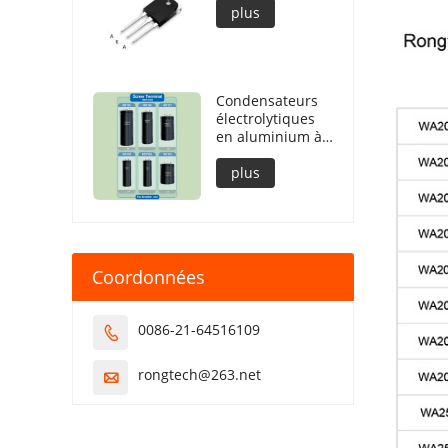
plus
Condensateurs
électrolytiques
en aluminium à
bornes à vis
plus
Coordonnées
0086-21-64516109

rongtech@263.net
