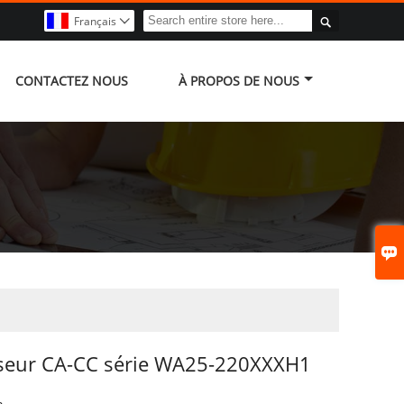

Français

CONTACTEZ NOUS
À PROPOS DE NOUS

sseur CA-CC série WA25-220XXXH1