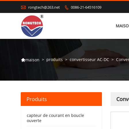

rongtech@263.net
0086-21-64516109

MAIS
>
produits
>
convertisseur AC-DC
>
Conver
maison

Produits
Conv
capteur de courant en boucle
ouverte