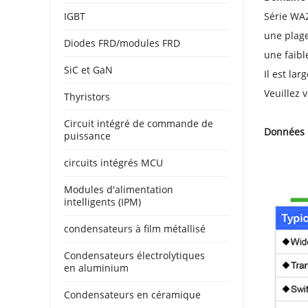
IGBT
Série WA2
une plage
Diodes FRD/modules FRD
une faibl
SiC et GaN
Il est lar
Veuillez 
Thyristors
Circuit intégré de commande de
Données 
puissance
circuits intégrés MCU
Modules d'alimentation
intelligents (IPM)
condensateurs à film métallisé
Condensateurs électrolytiques
en aluminium
Condensateurs en céramique